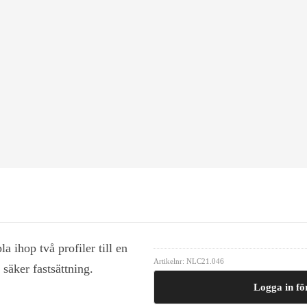
a ihop två profiler till en
Artikelnr:
NLC21.046
 säker fastsättning.
Logga in för