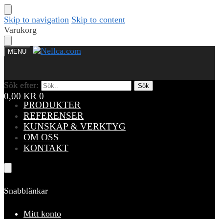
Skip to navigation
Skip to content
Varukorg
MENU
Sök efter:
Sök efter:
Sök
Sök
0,00
KR
0
PRODUKTER
REFERENSER
KUNSKAP & VERKTYG
OM OSS
KONTAKT
Snabblänkar
Mitt konto