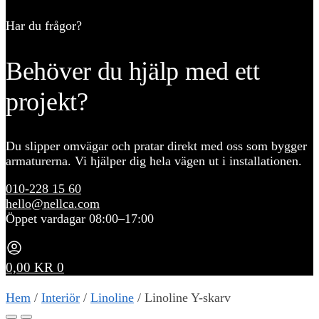
Har du frågor?
Behöver du hjälp med ett
projekt?
Du slipper omvägar och pratar direkt med oss som bygger
armaturerna. Vi hjälper dig hela vägen ut i installationen.
010-228 15 60
hello@nellca.com
Öppet vardagar 08:00–17:00
0,00
KR
0
Hem
/
Interiör
/
Linoline
/
Linoline Y-skarv